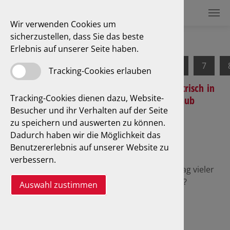
Wir verwenden Cookies um
sicherzustellen, dass Sie das beste
Erlebnis auf unserer Seite haben.
1
2
3
4
5
6
7
Tracking-Cookies erlauben
Vollelektrisch in
Tracking-Cookies dienen dazu, Website-
den Urlaub
Besucher und ihr Verhalten auf der Seite
fahren
zu speichern und auswerten zu können.
23.05.2023
Dadurch haben wir die Möglichkeit das
Das
Benutzererlebnis auf unserer Website zu
verbessern.
batterieelektrische Auto bewährt sich im Alltag vieler
Menschen. Aber was ist mit der Urlaubsreise?
Auswahl zustimmen
mehr